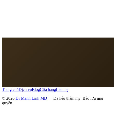
Trang chủ
Dịch vụ
Blog
Cửa hàng
Liên hệ
© 2026
Dr Manh Linh MD
— Da liễu thẩm mỹ. Bảo lưu mọi
quyền.