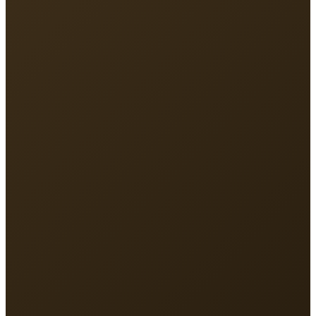
Địa chỉ
213 Nguyễn Hồng Đào, P.Tân Bình, TP.HCM
Điện thoại
093 131 8891
Email
vmlinhsc@gmail.com
Giờ làm việc