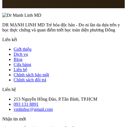
Thứ 2 – Thứ 7: 8:00 – 18:00
DR MẠNH LINH MD Trẻ hóa độc bản - Đo ni làn da dựa trên y
học thực chứng và quan điểm triết học toàn diện phương Đông
Liên kết
Giới thiệu
Dịch vụ
Blog
Cửa hàng
Liên hệ
Chính sách bảo mật
Chính sách đổi trả
Liên hệ
213 Nguyễn Hồng Đào, P.Tân Bình, TP.HCM
093 131 8891
vmlinhsc@gmail.com
Nhận tin mới