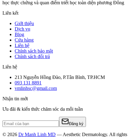
học thực chứng và quan điểm triết học toàn diện phương Đông
Liên kết
Giới thiệu
Dịch vụ
Blog
Cửa hàng
Liên hệ
Chính sách bảo mật
Chính sách đổi trả
Liên hệ
213 Nguyễn Hồng Đào, P.Tân Bình, TP.HCM
093 131 8891
vmlinhsc@gmail.com
Nhận tin mới
Ưu đãi & kiến thức chăm sóc da mỗi tuần
Đăng ký
© 2026
Dr Manh Linh MD
— Aesthetic Dermatology. All rights