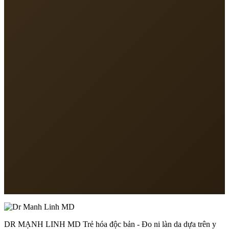
Địa chỉ
213 Nguyễn Hồng Đào, P.Tân Bình, TP.HCM
Điện thoại
093 131 8891
Email
vmlinhsc@gmail.com
Giờ làm việc
Thứ 2 – Thứ 7: 8:00 – 18:00
DR MẠNH LINH MD Trẻ hóa độc bản - Đo ni làn da dựa trên y