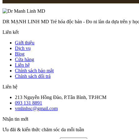
Thứ 2 – Thứ 7: 8:00 – 18:00
DR MẠNH LINH MD Trẻ hóa độc bản - Đo ni làn da dựa trên y học t
Liên kết
Giới thiệu
Dịch vụ
Blog
Cửa hàng
Liên hệ
Chính sách bảo mật
Chính sách đổi trả
Liên hệ
213 Nguyễn Hồng Đào, P.Tân Bình, TP.HCM
093 131 8891
vmlinhsc@gmail.com
Nhận tin mới
Ưu đãi & kiến thức chăm sóc da mỗi tuần