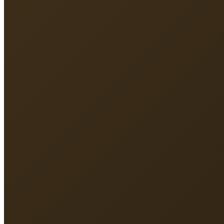
Địa chỉ
213 Nguyễn Hồng Đào, P.Tân Bình, TP.HCM
Điện thoại
093 131 8891
Email
vmlinhsc@gmail.com
Giờ làm việc