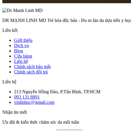
Thứ 2 – Thứ 7: 8:00 – 18:00
DR MẠNH LINH MD Trẻ hóa độc bản - Đo ni làn da dựa trên y học t
Liên kết
Giới thiệu
Dịch vụ
Blog
Cửa hàng
Liên hệ
Chính sách bảo mật
Chính sách đổi trả
Liên hệ
213 Nguyễn Hồng Đào, P.Tân Bình, TP.HCM
093 131 8891
vmlinhsc@gmail.com
Nhận tin mới
Ưu đãi & kiến thức chăm sóc da mỗi tuần