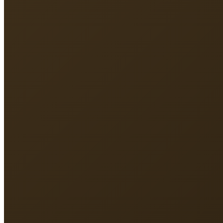
Địa chỉ
213 Nguyễn Hồng Đào, P.Tân Bình, TP.HCM
Điện thoại
093 131 8891
Email
vmlinhsc@gmail.com
Giờ làm việc