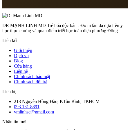
Thứ 2 – Thứ 7: 8:00 – 18:00
DR MẠNH LINH MD Trẻ hóa độc bản - Đo ni làn da dựa trên y
học thực chứng và quan điểm triết học toàn diện phương Đông
Liên kết
Giới thiệu
Dịch vụ
Blog
Cửa hàng
Liên hệ
Chính sách bảo mật
Chính sách đổi trả
Liên hệ
213 Nguyễn Hồng Đào, P.Tân Bình, TP.HCM
093 131 8891
vmlinhsc@gmail.com
Nhận tin mới