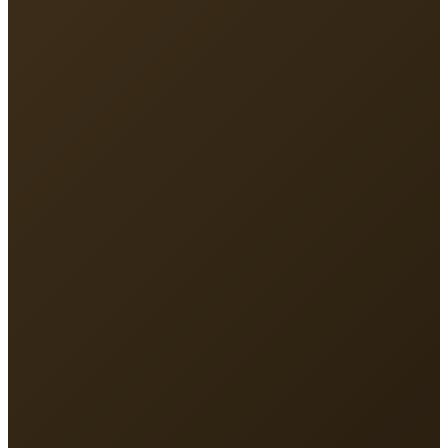
Địa chỉ
213 Nguyễn Hồng Đào, P.Tân Bình, TP.HCM
Điện thoại
093 131 8891
Email
vmlinhsc@gmail.com
Giờ làm việc