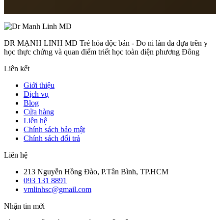
Thứ 2 – Thứ 7: 8:00 – 18:00
DR MẠNH LINH MD Trẻ hóa độc bản - Đo ni làn da dựa trên y
học thực chứng và quan điểm triết học toàn diện phương Đông
Liên kết
Giới thiệu
Dịch vụ
Blog
Cửa hàng
Liên hệ
Chính sách bảo mật
Chính sách đổi trả
Liên hệ
213 Nguyễn Hồng Đào, P.Tân Bình, TP.HCM
093 131 8891
vmlinhsc@gmail.com
Nhận tin mới