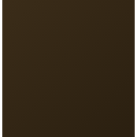
Địa chỉ
213 Nguyễn Hồng Đào, P.Tân Bình, TP.HCM
Điện thoại
093 131 8891
Email
vmlinhsc@gmail.com
Giờ làm việc