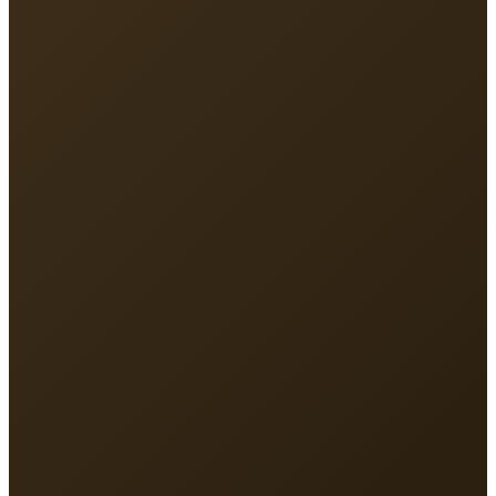
Địa chỉ
213 Nguyễn Hồng Đào, P.Tân Bình, TP.HCM
Điện thoại
093 131 8891
Email
vmlinhsc@gmail.com
Giờ làm việc