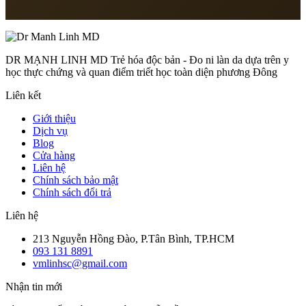
Thứ 2 – Thứ 7: 8:00 – 18:00
DR MẠNH LINH MD Trẻ hóa độc bản - Đo ni làn da dựa trên y
học thực chứng và quan điểm triết học toàn diện phương Đông
Liên kết
Giới thiệu
Dịch vụ
Blog
Cửa hàng
Liên hệ
Chính sách bảo mật
Chính sách đổi trả
Liên hệ
213 Nguyễn Hồng Đào, P.Tân Bình, TP.HCM
093 131 8891
vmlinhsc@gmail.com
Nhận tin mới