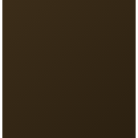
Địa chỉ
213 Nguyễn Hồng Đào, P.Tân Bình, TP.HCM
Điện thoại
093 131 8891
Email
vmlinhsc@gmail.com