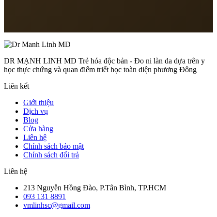
Giờ làm việc
Thứ 2 – Thứ 7: 8:00 – 18:00
DR MẠNH LINH MD Trẻ hóa độc bản - Đo ni làn da dựa trên y
học thực chứng và quan điểm triết học toàn diện phương Đông
Liên kết
Giới thiệu
Dịch vụ
Blog
Cửa hàng
Liên hệ
Chính sách bảo mật
Chính sách đổi trả
Liên hệ
213 Nguyễn Hồng Đào, P.Tân Bình, TP.HCM
093 131 8891
vmlinhsc@gmail.com